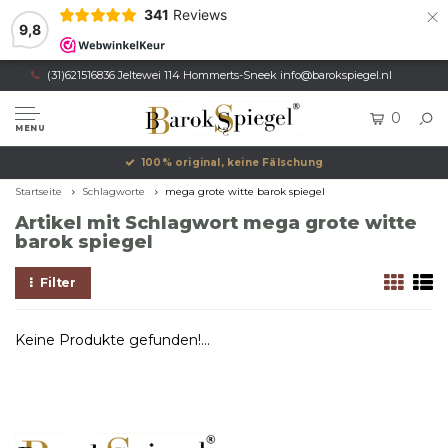
×
341
Reviews
9,8
(31)621516836 Jeltewei 114 Hommerts-Sneek
info@barokspiegel.nl
0
MENU
100% original, keine Fälschung
Startseite
Schlagworte
mega grote witte barok spiegel
Artikel mit Schlagwort mega grote witte
barok spiegel
Filter
Keine Produkte gefunden!...