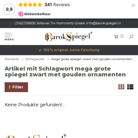
×
341
Reviews
9,8
(31)621516836 Jeltewei 114 Hommerts-Sneek
info@barokspiegel.nl
0
MENU
100% original, keine Fälschung
Startseite
Schlagworte
mega grote spiegel zwart met gouden ornamenten
Artikel mit Schlagwort mega grote
spiegel zwart met gouden ornamenten
Filter
Keine Produkte gefunden!...