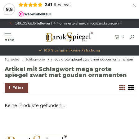
×
341
Reviews
9,8
(31)621516836 Jeltewei 114 Hommerts-Sneek
info@barokspiegel.nl
0
MENU
100% original, keine Fälschung
Startseite
Schlagworte
mega grote spiegel zwart met gouden ornamenten
Artikel mit Schlagwort mega grote
spiegel zwart met gouden ornamenten
Filter
Keine Produkte gefunden!...