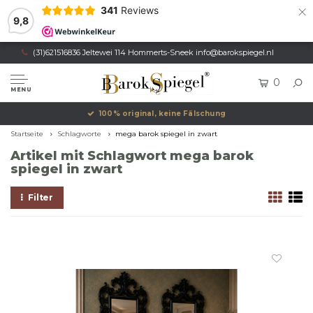
×
341
Reviews
9,8
(31)621516836 Jeltewei 114 Hommerts-Sneek
info@barokspiegel.nl
0
MENU
100% original, keine Fälschung
Startseite
Schlagworte
mega barok spiegel in zwart
Artikel mit Schlagwort mega barok
spiegel in zwart
Filter