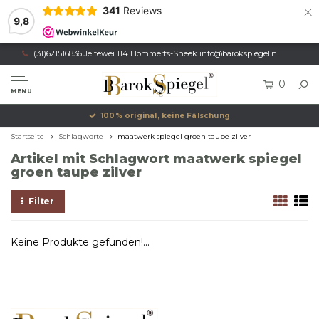
×
341
Reviews
9,8
(31)621516836 Jeltewei 114 Hommerts-Sneek
info@barokspiegel.nl
0
MENU
100% original, keine Fälschung
Startseite
Schlagworte
maatwerk spiegel groen taupe zilver
Artikel mit Schlagwort maatwerk spiegel
groen taupe zilver
Filter
Keine Produkte gefunden!...