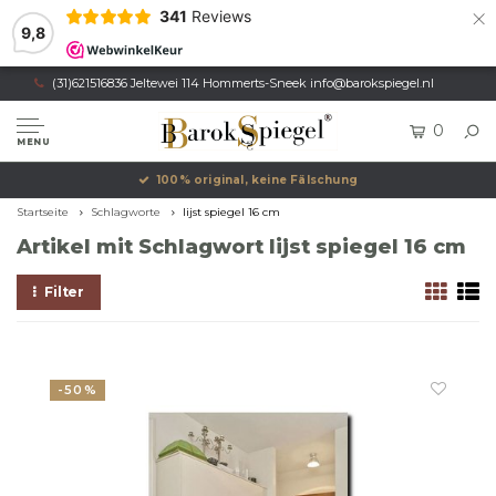
×
341
Reviews
9,8
(31)621516836 Jeltewei 114 Hommerts-Sneek
info@barokspiegel.nl
0
MENU
100% original, keine Fälschung
Startseite
Schlagworte
lijst spiegel 16 cm
Artikel mit Schlagwort lijst spiegel 16 cm
Filter
-50%