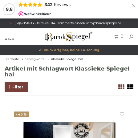
×
342
Reviews
9,8
(31)621516836 Jeltewei 114 Hommerts-Sneek
info@barokspiegel.nl
0
MENU
100% original, keine Fälschung
Startseite
Schlagworte
Klassieke Spiegel hal
Artikel mit Schlagwort Klassieke Spiegel
hal
Filter
-45%