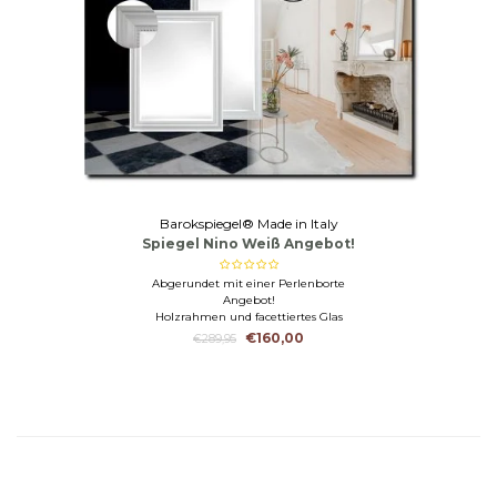
Barokspiegel® Made in Italy
Spiegel Nino Weiß Angebot!
Abgerundet mit einer Perlenborte
Angebot!
Holzrahmen und facettiertes Glas
€160,00
€289,95