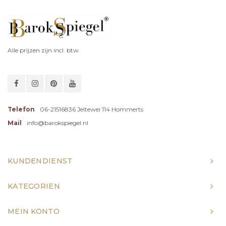
Alle prijzen zijn incl. btw
Telefon
06-21516836 Jeltewei 114 Hommerts
Mail
info@barokspiegel.nl
KUNDENDIENST
KATEGORIEN
MEIN KONTO