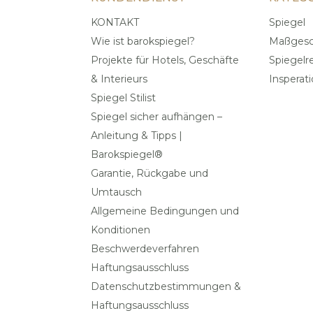
KONTAKT
Spiegel
Wie ist barokspiegel?
Maßgesch
Projekte für Hotels, Geschäfte
Spiegelr
& Interieurs
Insperat
Spiegel Stilist
Spiegel sicher aufhängen –
Anleitung & Tipps |
Barokspiegel®
Garantie, Rückgabe und
Umtausch
Allgemeine Bedingungen und
Konditionen
Beschwerdeverfahren
Haftungsausschluss
Datenschutzbestimmungen &
Haftungsausschluss