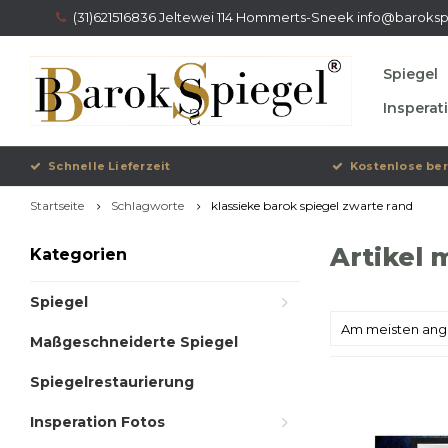
(31)621516836 Jeltewei 114 Hommerts-Sneek
info@barokspi
Spiegel
Insperat
Schnelle Lieferzeit
Kostenlose ber
Startseite
Schlagworte
klassieke barok spiegel zwarte rand
Artikel 
Kategorien
Spiegel
Am meisten an
Maßgeschneiderte Spiegel
Spiegelrestaurierung
Insperation Fotos