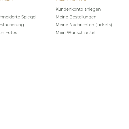
Kundenkonto anlegen
neiderte Spiegel
Meine Bestellungen
estaurierung
Meine Nachrichten (Tickets)
ion Fotos
Mein Wunschzettel