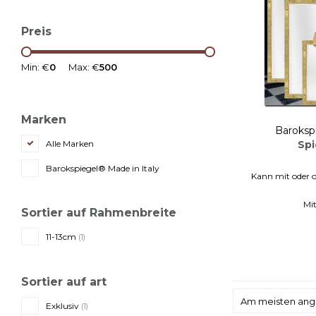
Preis
Min: €
0
Max: €
500
Marken
Baroksp
Spi
Alle Marken
Barokspiegel® Made in Italy
Kann mit oder o
Mit
Sortier auf Rahmenbreite
Ital
11-13cm
(1)
Sortier auf art
Am meisten an
Exklusiv
(1)