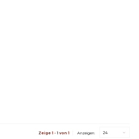
24
Zeige 1 - 1 von 1
Anzeigen: