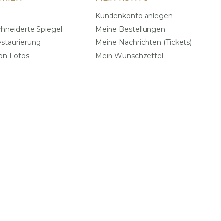
Kundenkonto anlegen
neiderte Spiegel
Meine Bestellungen
estaurierung
Meine Nachrichten (Tickets)
ion Fotos
Mein Wunschzettel