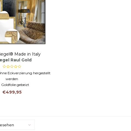
iegel® Made in Italy
egel Raul Gold
hne Eckverzierung hergestellt
werden
 Goldfolie gebeizt
ienische Anpassung
€499,95
gesehen