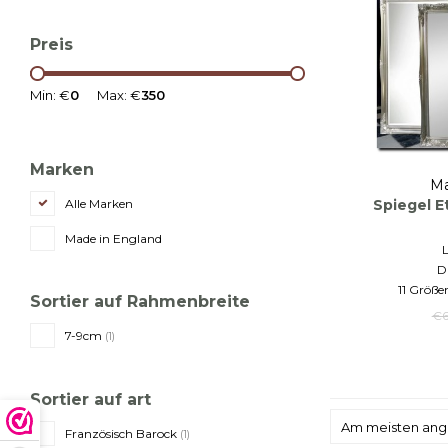
Preis
Min: €
0
Max: €
350
Marken
Ma
Spiegel E
Alle Marken
Made in England
D
11 Größe
Sortier auf Rahmenbreite
€6
7-9cm
(1)
Sortier auf art
Am meisten an
Französisch Barock
(1)