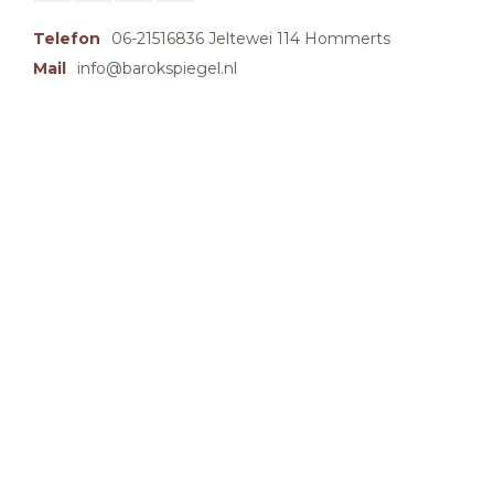
Telefon
06-21516836 Jeltewei 114 Hommerts
Mail
info@barokspiegel.nl