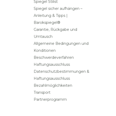
Spiegel Stilist
Spiegel sicher aufhängen –
Anleitung & Tipps |
Barokspiegel®
Garantie, Rückgabe und
Umtausch
Allgemeine Bedingungen und
Konditionen
Beschwerdeverfahren
Haftungsausschluss
Datenschutzbestimmungen &
Haftungsausschluss
Bezahlmöglichkeiten
Transport
Partnerprogramm