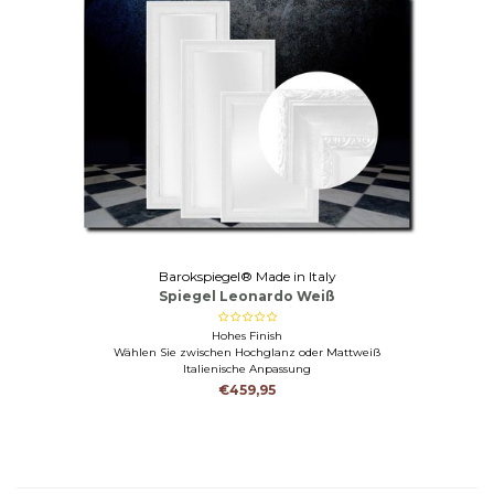
Barokspiegel® Made in Italy
Spiegel Leonardo Weiß
Hohes Finish
Wählen Sie zwischen Hochglanz oder Mattweiß
Italienische Anpassung
€459,95