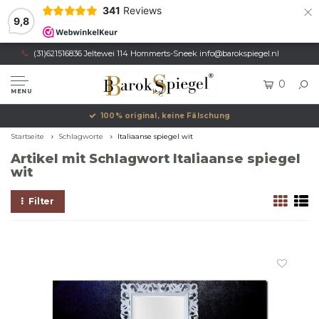
×
341
Reviews
9,8
(31)621516836 Jeltewei 114 Hommerts-Sneek
info@barokspiegel.nl
0
MENU
100% original, keine Fälschung
Startseite
Schlagworte
Italiaanse spiegel wit
Artikel mit Schlagwort Italiaanse spiegel
wit
Filter