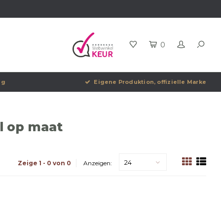
0
ng
Eigene Produktion, offizielle Marke
el op maat
24
Zeige 1 - 0 von 0
Anzeigen: