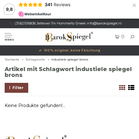
×
341
Reviews
9,8
(31)621516836 Jeltewei 114 Hommerts-Sneek
info@barokspiegel.nl
0
MENU
100% original, keine Fälschung
Startseite
Schlagworte
industiele spiegel brons
Artikel mit Schlagwort industiele spiegel
brons
Filter
Keine Produkte gefunden!...