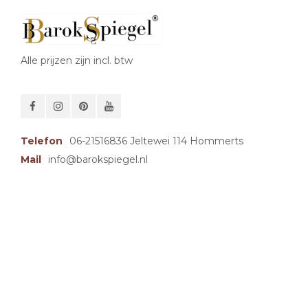
Alle prijzen zijn incl. btw
Telefon
06-21516836 Jeltewei 114 Hommerts
Mail
info@barokspiegel.nl