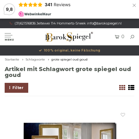
×
341
Reviews
9,8
(31)621516836 Jeltewei 114 Hommerts-Sneek
info@barokspiegel.nl
0
MENU
100% original, keine Fälschung
Startseite
Schlagworte
grote spiegel oud goud
Artikel mit Schlagwort grote spiegel oud
goud
Filter