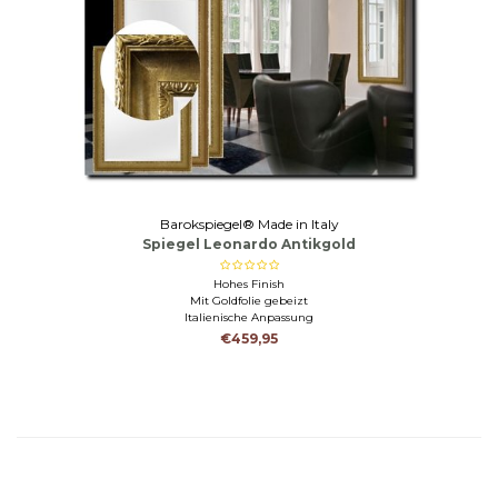
Barokspiegel® Made in Italy
Spiegel Leonardo Antikgold
Hohes Finish
Mit Goldfolie gebeizt
Italienische Anpassung
€459,95