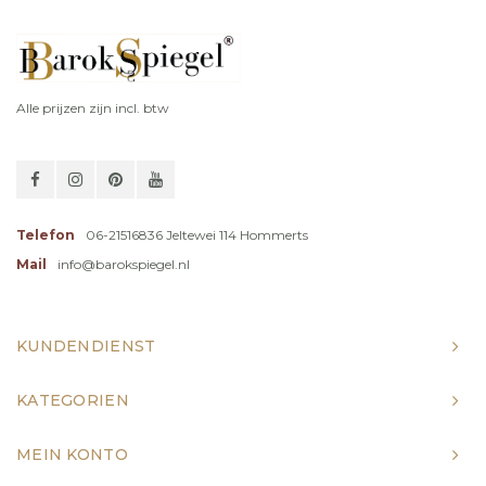
Alle prijzen zijn incl. btw
Telefon
06-21516836 Jeltewei 114 Hommerts
Mail
info@barokspiegel.nl
KUNDENDIENST
KATEGORIEN
MEIN KONTO