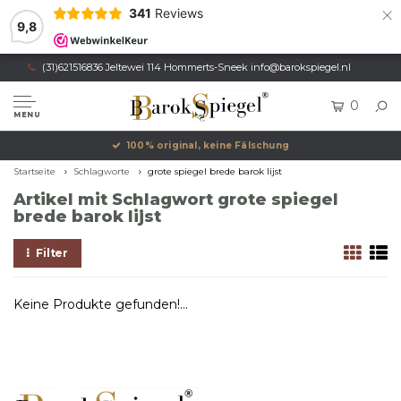
×
341
Reviews
9,8
(31)621516836 Jeltewei 114 Hommerts-Sneek
info@barokspiegel.nl
0
MENU
100% original, keine Fälschung
Startseite
Schlagworte
grote spiegel brede barok lijst
Artikel mit Schlagwort grote spiegel
brede barok lijst
Filter
Keine Produkte gefunden!...