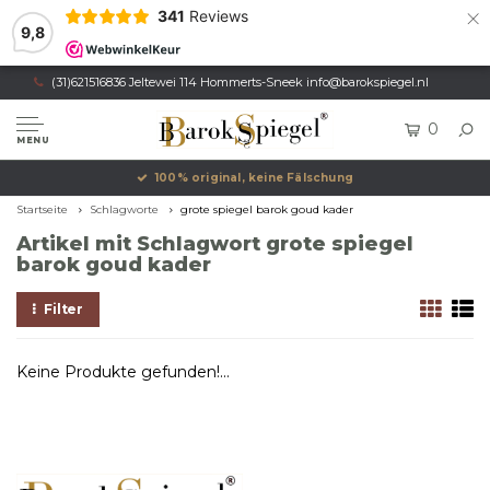
×
341
Reviews
9,8
(31)621516836 Jeltewei 114 Hommerts-Sneek
info@barokspiegel.nl
0
MENU
100% original, keine Fälschung
Startseite
Schlagworte
grote spiegel barok goud kader
Artikel mit Schlagwort grote spiegel
barok goud kader
Filter
Keine Produkte gefunden!...