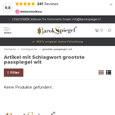
×
341
Reviews
9,8
(31)621516836 Jeltewei 114 Hommerts-Sneek
info@barokspiegel.nl
0
MENU
100% original, keine Fälschung
Startseite
Schlagworte
grootste passpiegel wit
Artikel mit Schlagwort grootste
passpiegel wit
Filter
Keine Produkte gefunden!...