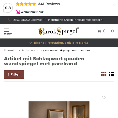
×
341
Reviews
9,8
(31)621516836 Jeltewei 114 Hommerts-Sneek
info@barokspiegel.nl
0
MENU
Eigene Produktion, offizielle Marke
Startseite
Schlagworte
gouden wandspiegel met parelrand
Artikel mit Schlagwort gouden
wandspiegel met parelrand
Filter