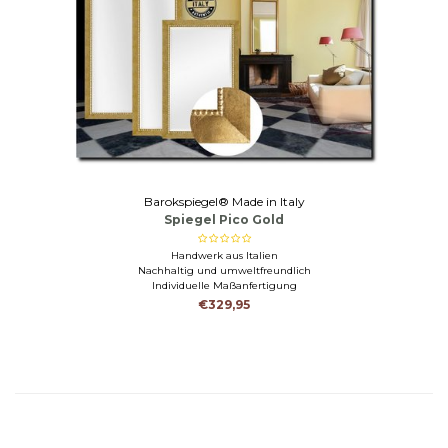
Barokspiegel® Made in Italy
Spiegel Pico Gold
Handwerk aus Italien
Nachhaltig und umweltfreundlich
Individuelle Maßanfertigung
€329,95