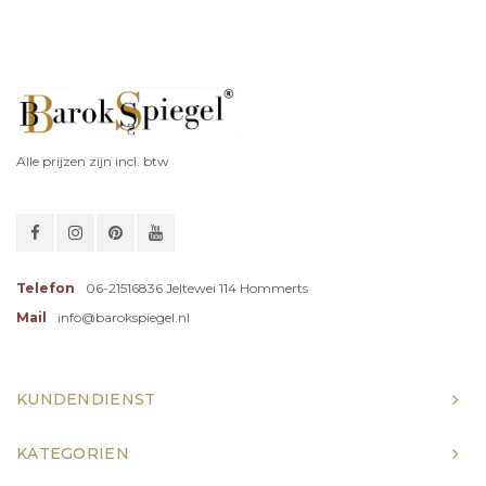
Alle prijzen zijn incl. btw
Telefon
06-21516836 Jeltewei 114 Hommerts
Mail
info@barokspiegel.nl
KUNDENDIENST
KATEGORIEN