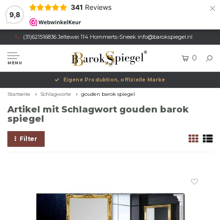
×
341
Reviews
9,8
(31)621516836 Jeltewei 114 Hommerts-Sneek
info@barokspiegel.nl
0
MENU
Eigene Produktion, offizielle Marke
Startseite
Schlagworte
gouden barok spiegel
Artikel mit Schlagwort gouden barok
spiegel
Filter