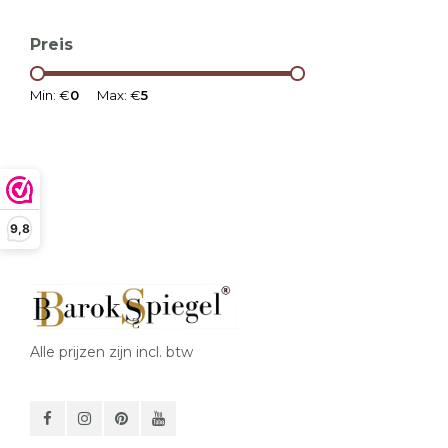
Preis
Min: €
0
Max: €
5
9,8
Alle prijzen zijn incl. btw