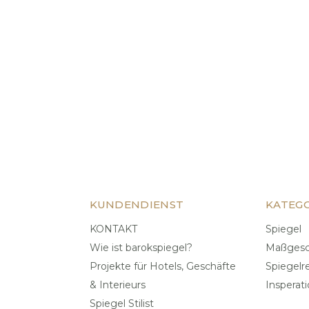
KUNDENDIENST
KATEG
KONTAKT
Spiegel
Wie ist barokspiegel?
Maßgesch
Projekte für Hotels, Geschäfte
Spiegelr
& Interieurs
Insperat
Spiegel Stilist