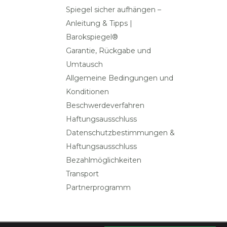
Spiegel sicher aufhängen –
Anleitung & Tipps |
Barokspiegel®
Garantie, Rückgabe und
Umtausch
Allgemeine Bedingungen und
Konditionen
Beschwerdeverfahren
Haftungsausschluss
Datenschutzbestimmungen &
Haftungsausschluss
Bezahlmöglichkeiten
Transport
Partnerprogramm