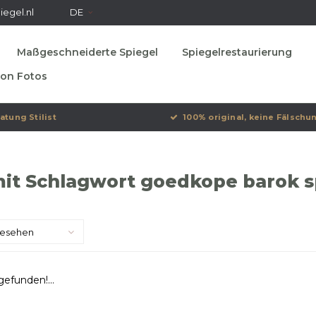
egel.nl
DE
Maßgeschneiderte Spiegel
Spiegelrestaurierung
ion Fotos
atung Stilist
100% original, keine Fälschu
mit Schlagwort goedkope barok s
gesehen
efunden!...