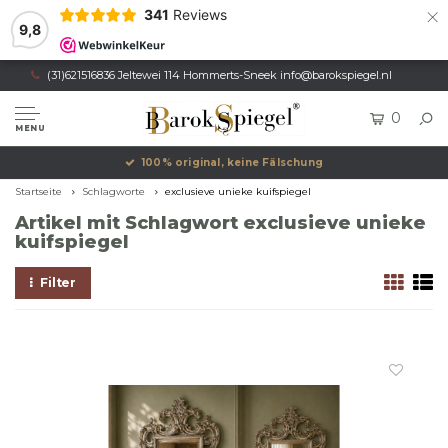
×
341
Reviews
9,8
(31)621516836 Jeltewei 114 Hommerts-Sneek
info@barokspiegel.nl
0
MENU
100% original, keine Fälschung
Startseite
Schlagworte
exclusieve unieke kuifspiegel
Artikel mit Schlagwort exclusieve unieke
kuifspiegel
Filter