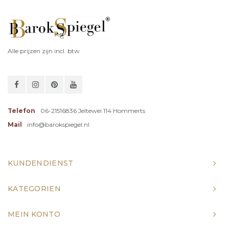
Alle prijzen zijn incl. btw
Telefon
06-21516836 Jeltewei 114 Hommerts
Mail
info@barokspiegel.nl
KUNDENDIENST
KATEGORIEN
MEIN KONTO