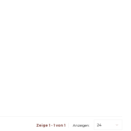
24
Zeige 1 - 1 von 1
Anzeigen: