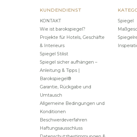
KUNDENDIENST
KATEG
KONTAKT
Spiegel
Wie ist barokspiegel?
Maßgesch
Projekte für Hotels, Geschäfte
Spiegelr
& Interieurs
Insperat
Spiegel Stilist
Spiegel sicher aufhängen –
Anleitung & Tipps |
Barokspiegel®
Garantie, Rückgabe und
Umtausch
Allgemeine Bedingungen und
Konditionen
Beschwerdeverfahren
Haftungsausschluss
Datenschutzbestimmungen &