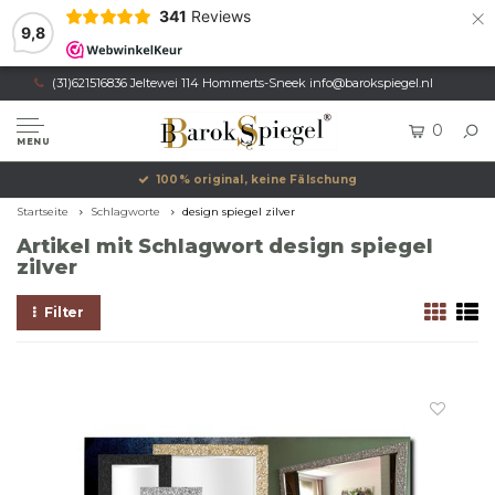
×
341
Reviews
9,8
(31)621516836 Jeltewei 114 Hommerts-Sneek
info@barokspiegel.nl
0
MENU
100% original, keine Fälschung
Startseite
Schlagworte
design spiegel zilver
Artikel mit Schlagwort design spiegel
zilver
Filter