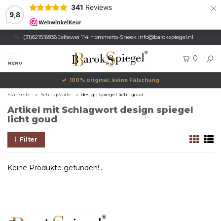
×
341
Reviews
9,8
(31)621516836 Jeltewei 114 Hommerts-Sneek
info@barokspiegel.nl
0
MENU
100% original, keine Fälschung
Startseite
Schlagworte
design spiegel licht goud
Artikel mit Schlagwort design spiegel
licht goud
Filter
Keine Produkte gefunden!...