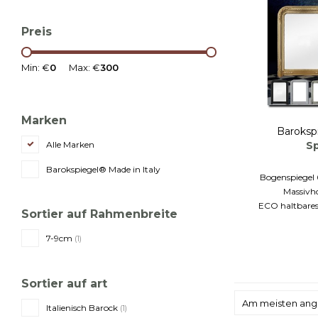
Preis
Min: €
0
Max: €
300
Marken
Baroksp
S
Alle Marken
Barokspiegel® Made in Italy
Bogenspiegel 
Massivh
ECO haltbares 
Sortier auf Rahmenbreite
7-9cm
(1)
Sortier auf art
Am meisten an
Italienisch Barock
(1)