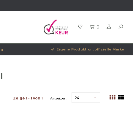
0
ng
Eigene Produktion, offizielle Marke
l
24
Zeige 1 - 1 von 1
Anzeigen: