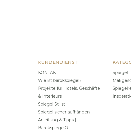
KUNDENDIENST
KATEG
KONTAKT
Spiegel
Wie ist barokspiegel?
Maßgesch
Projekte für Hotels, Geschäfte
Spiegelr
& Interieurs
Insperat
Spiegel Stilist
Spiegel sicher aufhängen –
Anleitung & Tipps |
Barokspiegel®