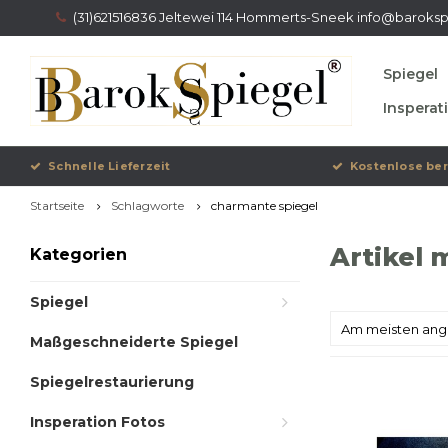
(31)621516836 Jeltewei 114 Hommerts-Sneek
info@barokspi
Spiegel
Insperat
Schnelle Lieferzeit
Kostenlose ber
Startseite
Schlagworte
charmante spiegel
Artikel 
Kategorien
Spiegel
Am meisten an
Maßgeschneiderte Spiegel
Spiegelrestaurierung
Insperation Fotos