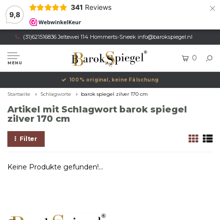
×
341
Reviews
9,8
(31)621516836 Jeltewei 114 Hommerts-Sneek
info@barokspiegel.nl
0
MENU
100% original, keine Fälschung
Startseite
Schlagworte
barok spiegel zilver 170 cm
Artikel mit Schlagwort barok spiegel
zilver 170 cm
Filter
Keine Produkte gefunden!...