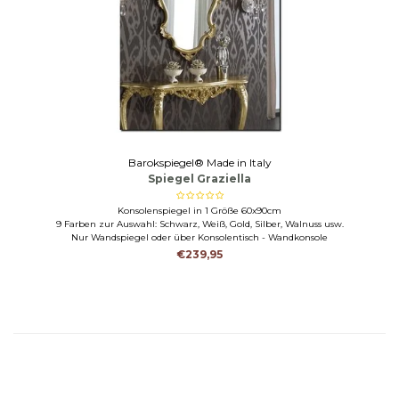
Barokspiegel® Made in Italy
Spiegel Graziella
Konsolenspiegel in 1 Größe 60x90cm
9 Farben zur Auswahl: Schwarz, Weiß, Gold, Silber, Walnuss usw.
Nur Wandspiegel oder über Konsolentisch - Wandkonsole
€239,95