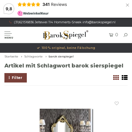
×
341
Reviews
9,8
(31)621516836 Jeltewei 114 Hommerts-Sneek
info@barokspiegel.nl
0
MENU
100% original, keine Fälschung
Startseite
Schlagworte
barok sierspiegel
Artikel mit Schlagwort barok sierspiegel
Filter