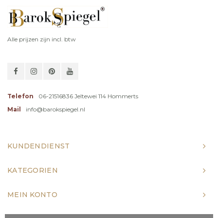
Alle prijzen zijn incl. btw
Telefon
06-21516836 Jeltewei 114 Hommerts
Mail
info@barokspiegel.nl
KUNDENDIENST
KATEGORIEN
MEIN KONTO