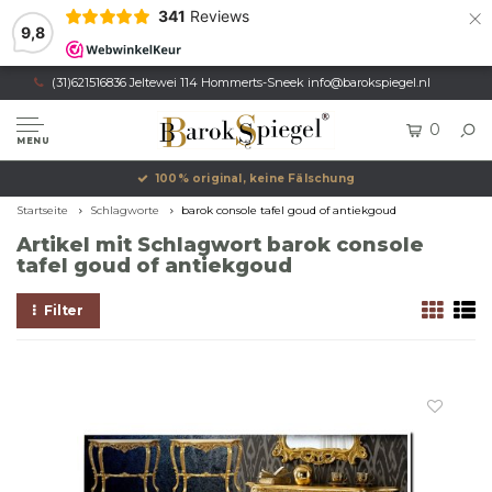
×
341
Reviews
9,8
(31)621516836 Jeltewei 114 Hommerts-Sneek
info@barokspiegel.nl
0
MENU
100% original, keine Fälschung
Startseite
Schlagworte
barok console tafel goud of antiekgoud
Artikel mit Schlagwort barok console
tafel goud of antiekgoud
Filter