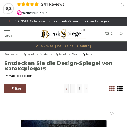
×
341
Reviews
9,8
(31)621516836 Jeltewei 114 Hommerts-Sneek
info@barokspiegel.nl
0
MENU
Eigene Produktion, offizielle Marke
Startseite
Spiegel
Modernen Spiegel
Design Spiegel
Entdecken Sie die Design-Spiegel von
Barokspiegel®
Private collection
Filter
1
2