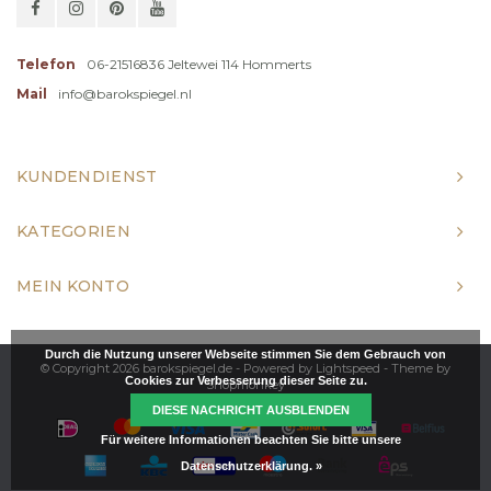
Telefon
06-21516836 Jeltewei 114 Hommerts
Mail
info@barokspiegel.nl
KUNDENDIENST
KATEGORIEN
MEIN KONTO
Durch die Nutzung unserer Webseite stimmen Sie dem Gebrauch von
© Copyright 2026 barokspiegel.de - Powered by
Lightspeed
- Theme by
Cookies zur Verbesserung dieser Seite zu.
Shopmonkey
DIESE NACHRICHT AUSBLENDEN
Für weitere Informationen beachten Sie bitte unsere
Datenschutzerklärung. »