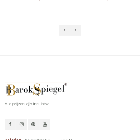
Robuster Spiegel für Toilette, Bad
Robuster Spiegel für Toilette, Bad
oder Flur
oder Flur
Alle prijzen zijn incl. btw