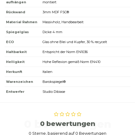
aufhängen
montiert
Rückwand
3mm MDF FSC®
Material Rahmen
Massivholz, Handbearbeit
Spiegelglas
Dicke 4 mm
ECO
Glas ohne Blei und Kupfer, 30 % recycelt
Haltbarkeit
Entspricht der Norm EN1036
Helligkeit
Hohe Reflexion gemäß Norm EN410
Herkunft
Italien
Warenzeichen
Barokspiegel®
Entwerfer
Studio Dibiase
0 bewertungen
0 bewertungen
0 Sterne, basierend auf 0 Bewertungen