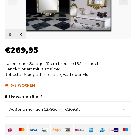
€269,95
Italienischer Spiegel 52 cm breit und 95 cm hoch
Handkoloriert mit Blattsilber
Robuster Spiegel für Toilette, Bad oder Flur
5-8 WOCHEN
Bitte wählen Sie:
*
Außendimension 52x95cm - €269,95