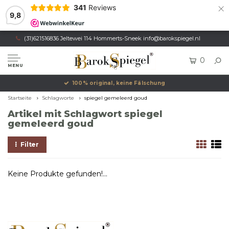
×
341
Reviews
9,8
(31)621516836 Jeltewei 114 Hommerts-Sneek
info@barokspiegel.nl
0
MENU
100% original, keine Fälschung
Startseite
Schlagworte
spiegel gemeleerd goud
Artikel mit Schlagwort spiegel
gemeleerd goud
Filter
Keine Produkte gefunden!...