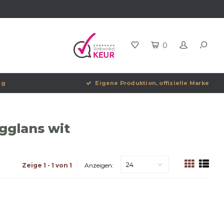
0
ng
Eigene Produktion, offizielle Marke
gglans wit
24
Zeige 1 - 1 von 1
Anzeigen: