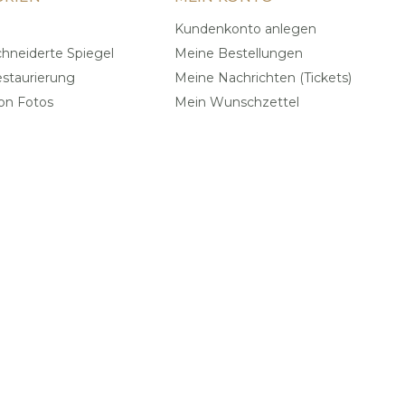
Kundenkonto anlegen
neiderte Spiegel
Meine Bestellungen
estaurierung
Meine Nachrichten (Tickets)
ion Fotos
Mein Wunschzettel