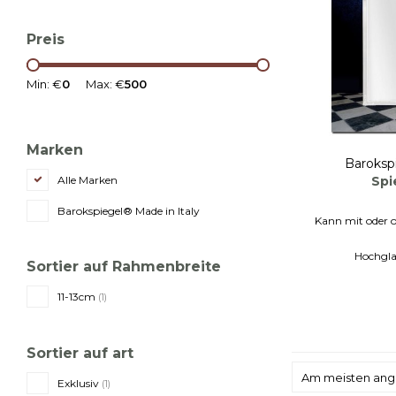
Preis
Min: €
0
Max: €
500
Marken
Baroksp
Spi
Alle Marken
Barokspiegel® Made in Italy
Kann mit oder o
Hochgla
Sortier auf Rahmenbreite
Ital
11-13cm
(1)
Sortier auf art
Am meisten an
Exklusiv
(1)