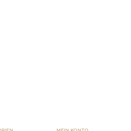
ORIEN
MEIN KONTO