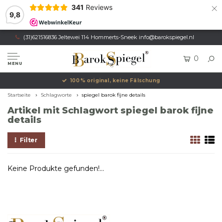
×
341
Reviews
9,8
(31)621516836 Jeltewei 114 Hommerts-Sneek
info@barokspiegel.nl
0
MENU
100% original, keine Fälschung
Startseite
Schlagworte
spiegel barok fijne details
Artikel mit Schlagwort spiegel barok fijne
details
Filter
Keine Produkte gefunden!...