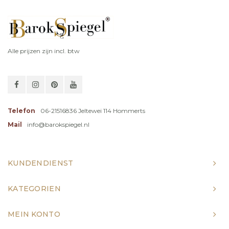
Alle prijzen zijn incl. btw
Telefon
06-21516836 Jeltewei 114 Hommerts
Mail
info@barokspiegel.nl
KUNDENDIENST
KATEGORIEN
MEIN KONTO