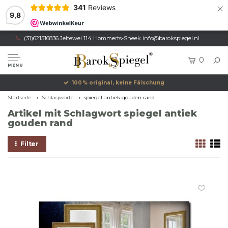
×
341
Reviews
9,8
(31)621516836 Jeltewei 114 Hommerts-Sneek
info@barokspiegel.nl
0
MENU
100% original, keine Fälschung
Startseite
Schlagworte
spiegel antiek gouden rand
Artikel mit Schlagwort spiegel antiek
gouden rand
Filter