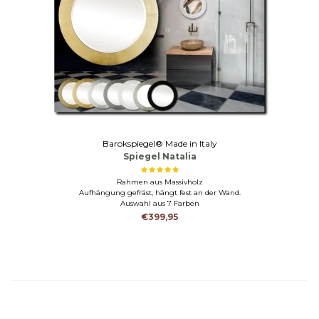
Barokspiegel® Made in Italy
Spiegel Natalia
Rahmen aus Massivholz
Aufhängung gefräst, hängt fest an der Wand.
Auswahl aus 7 Farben
€399,95