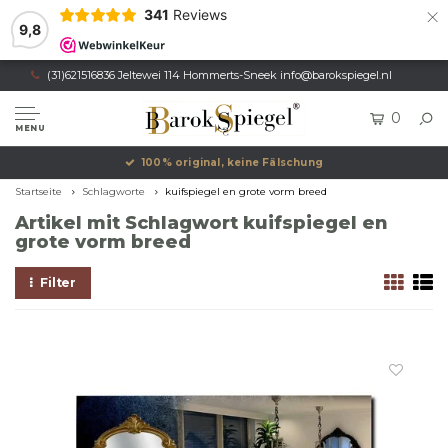
×
341
Reviews
9,8
(31)621516836 Jeltewei 114 Hommerts-Sneek
info@barokspiegel.nl
0
MENU
100% original, keine Fälschung
Startseite
Schlagworte
kuifspiegel en grote vorm breed
Artikel mit Schlagwort kuifspiegel en
grote vorm breed
Filter