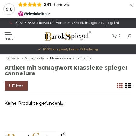
×
341
Reviews
9,8
(31)621516836 Jeltewei 114 Hommerts-Sneek
info@barokspiegel.nl
0
MENU
100% original, keine Fälschung
Startseite
Schlagworte
klassieke spiegel cannelure
Artikel mit Schlagwort klassieke spiegel
cannelure
Filter
Keine Produkte gefunden!...