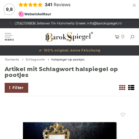
×
341
Reviews
9,8
(31)621516836 Jeltewei 114 Hommerts-Sneek
info@barokspiegel.nl
0
MENU
100% original, keine Fälschung
Startseite
Schlagworte
halspiegel op pootjes
Artikel mit Schlagwort halspiegel op
pootjes
Filter