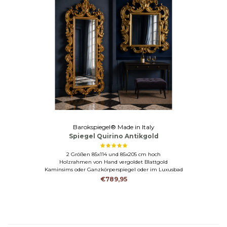
Barokspiegel® Made in Italy
Spiegel Quirino Antikgold
2 Größen 85x114 und 85x205 cm hoch
Holzrahmen von Hand vergoldet Blattgold
Kaminsims oder Ganzkörperspiegel oder im Luxusbad
€789,95