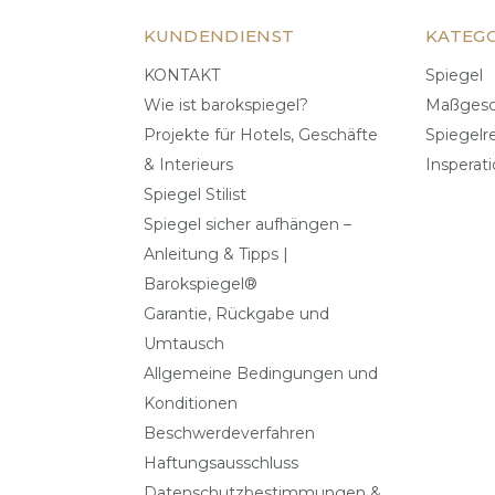
KUNDENDIENST
KATEG
KONTAKT
Spiegel
Wie ist barokspiegel?
Maßgesch
Projekte für Hotels, Geschäfte
Spiegelr
& Interieurs
Insperat
Spiegel Stilist
Spiegel sicher aufhängen –
Anleitung & Tipps |
Barokspiegel®
Garantie, Rückgabe und
Umtausch
Allgemeine Bedingungen und
Konditionen
Beschwerdeverfahren
Haftungsausschluss
Datenschutzbestimmungen &