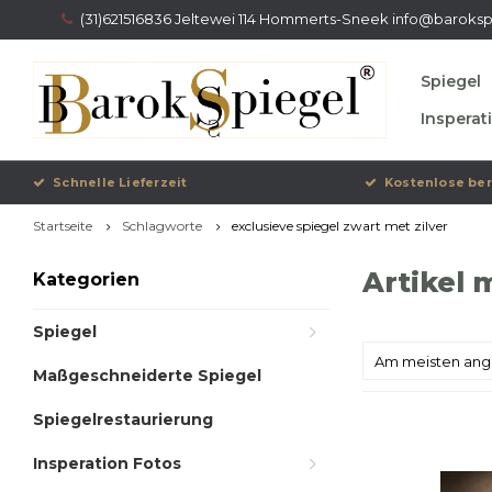
(31)621516836 Jeltewei 114 Hommerts-Sneek
info@barokspi
Spiegel
Insperat
Schnelle Lieferzeit
Kostenlose ber
Startseite
Schlagworte
exclusieve spiegel zwart met zilver
Artikel 
Kategorien
Spiegel
Am meisten an
Maßgeschneiderte Spiegel
Spiegelrestaurierung
Insperation Fotos