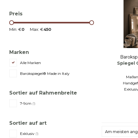
Preis
Min: €
0
Max: €
450
Marken
Baroksp
Spiegel 
Alle Marken
Barokspiegel® Made in Italy
Maßan
Handgef
Exklusiv
Sortier auf Rahmenbreite
7-9cm
(1)
Sortier auf art
Am meisten an
Exklusiv
(1)