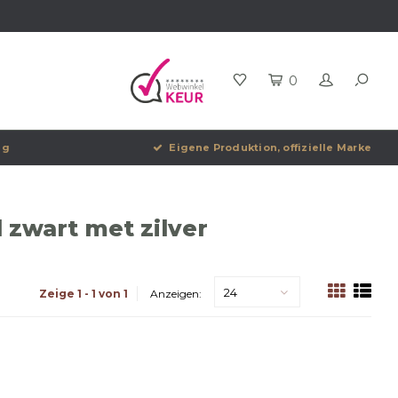
0
ng
Eigene Produktion, offizielle Marke
 zwart met zilver
24
Zeige 1 - 1 von 1
Anzeigen: