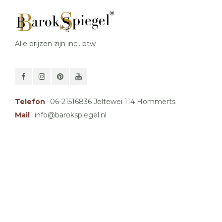
Alle prijzen zijn incl. btw
Telefon
06-21516836 Jeltewei 114 Hommerts
Mail
info@barokspiegel.nl