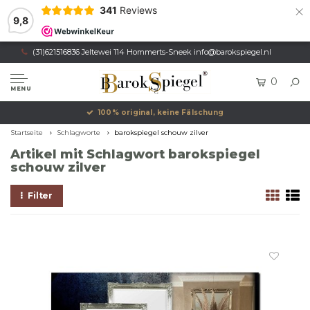
×
341
Reviews
9,8
(31)621516836 Jeltewei 114 Hommerts-Sneek
info@barokspiegel.nl
0
MENU
100% original, keine Fälschung
Startseite
Schlagworte
barokspiegel schouw zilver
Artikel mit Schlagwort barokspiegel
schouw zilver
Filter