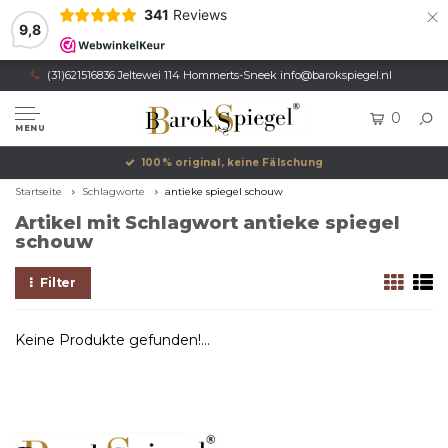
×
341
Reviews
9,8
(31)621516836 Jeltewei 114 Hommerts-Sneek
info@barokspiegel.nl
0
MENU
100% original, keine Fälschung
Startseite
Schlagworte
antieke spiegel schouw
Artikel mit Schlagwort antieke spiegel
schouw
Filter
Keine Produkte gefunden!...