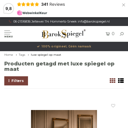
×
341
Reviews
9,8
06-21516836 Jeltewei 114 Hommerts-Sneek
info@barokspiegel.nl
0
MENU
100% origineel, Géén namaak
Home
Tags
luxe spiegel op maat
Producten getagd met luxe spiegel op
maat
Filters