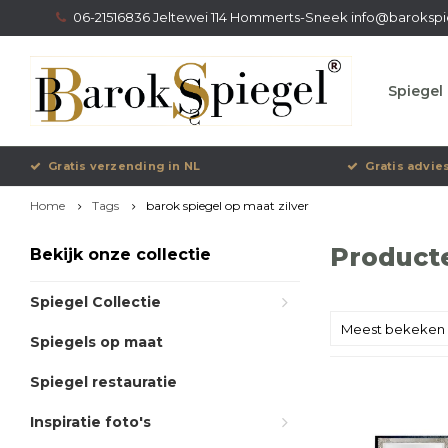
06-21516836 Jeltewei 114 Hommerts-Sneek
info@barokspi
Spiegel 
Gratis verzending in NL
Gratis advie
Home
Tags
barok spiegel op maat zilver
Producte
Bekijk onze collectie
Spiegel Collectie
Meest bekeken
Spiegels op maat
Spiegel restauratie
Inspiratie foto's