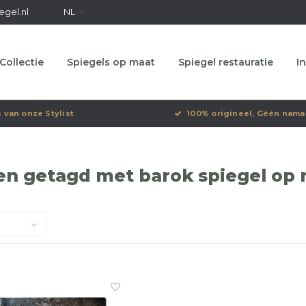
egel.nl
NL
Collectie
Spiegels op maat
Spiegel restauratie
In
s van onze Stylist
100% origineel, Géén nama
n getagd met barok spiegel op m