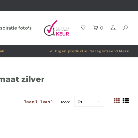
spiratie foto's
0
ak
Eigen productie, Geregistreerd Merk
aat zilver
24
Toon 1 - 1 van 1
Toon: