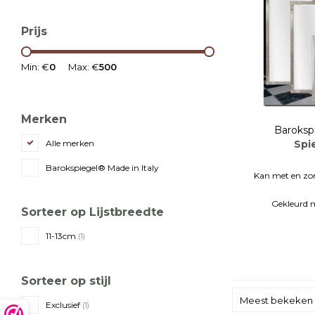
Prijs
Min: €
0
Max: €
500
Merken
Baroksp
Spie
Alle merken
Barokspiegel® Made in Italy
Kan met en z
Gekleurd m
Sorteer op Lijstbreedte
It
11-13cm
(1)
Sorteer op stijl
Meest bekeken
Exclusief
(1)