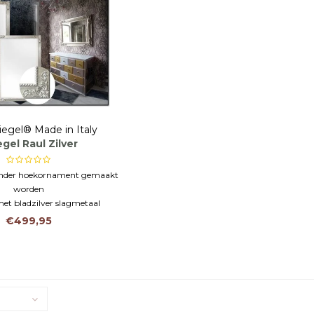
iegel® Made in Italy
gel Raul Zilver
onder hoekornament gemaakt
worden
et bladzilver slagmetaal
aliaans maatwerk
€499,95